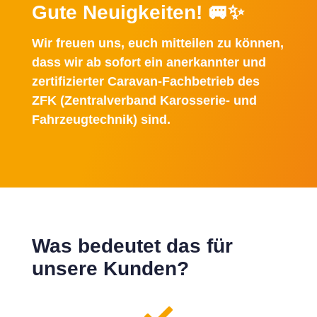
Gute Neuigkeiten! 🚐✨
Wir freuen uns, euch mitteilen zu können,
dass wir ab sofort ein
anerkannter und
zertifizierter Caravan-Fachbetrieb des
ZFK (Zentralverband Karosserie- und
Fahrzeugtechnik)
sind.
Was bedeutet das für
unsere Kunden?