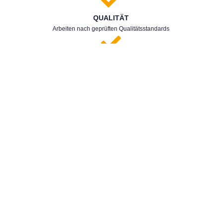
QUALITÄT
Arbeiten nach geprüften Qualitätsstandards
FACHGERECHT
Fachgerechte Reparaturen und Instandsetzungen an Caravan
und Reisemobil
FACHWISSEN
Regelmäßige Schulungen und aktuelles Fachwissen unseres
Teams
MODERNE TECHNIK
Modernste Technik und professionelle Ausführung
SICHERHEIT
Mehr Sicherheit und Vertrauen für euch und euer Fahrzeug