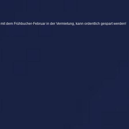
t mit dem Frühbucher-Februar in der Vermietung, kann ordentlich gespart werden!
n mit unserer Neukunden-Rabattaktion!
ernarrt?
Angebote und wertvolle Infos rund um