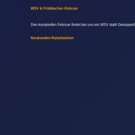
WSV & Frühbucher-Februar
Den kompletten Februar findet bei uns ein WSV statt! Gekoppel
Neukunden-Rabattaktion
Clever sparen bei Solar, Lithium-Batterien und Wechselrichter
Auch so Wohnmobil und Camping v
Tragen Sie sich für unseren Newsletter ein, um tolle 
Wohnmobile per Mail zu bekommen.